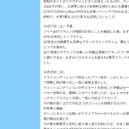
前戦のオートポリスでチャンピオンが決まったものの、ラン
2位以下の争い、又来季に向けて好材料を残すためにも重要
LEXUS TAEM LeMans ENEOSも全車ノーハンデで行われ
終戦で、今季1勝を上げた実力を証明したいところ。
10月27日（土）予選
フリー走行でマシンの戦闘力が高いことを確認した後、まず
がQ1を担当しトップタイム。
Q2担当の大嶋選手も見事なアタックでトップタイム。難なく
とコマを進めた。
Q3で再度ステアリングを握った伊藤は渾身のアタックで一
に踊りでるが、わずかにそのタイムを超され2番手グリッド
した。
10月28日（日）
ドライコンディションで始まったフリー走行。しかしセッシ
了間際に雨が降り出し一気に路面を濡らした。
ウェットコンディションの中スタートを担当した伊藤はセー
ーカー先導の元、順調にスタートを切ったが、なんとそのオ
ングラップでスピンを喫し一気に14位までドロップ。
その後の追い上げで10位までポジションを回復するものの
中前車と接触。
マシンにダメージは無いがドライブスルーのペナルティを課
再び順位を落とす。
その後大嶋選手に交代し粘り強く走行を続けたが、大きく順