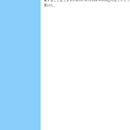
復することはできずENEOS SUSTINA SC430は12位でチェ
受けた。