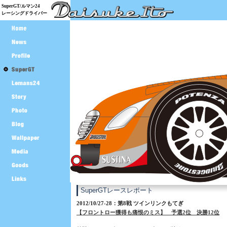
SuperGT/ルマン24
レーシングドライバー
SuperGTレースレポート
2012/10/27-28：第8戦 ツインリンクもてぎ
【フロントロー獲得も痛恨のミス】 予選2位 決勝12位